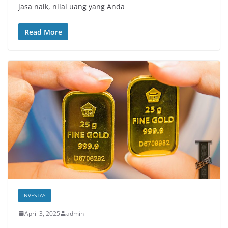
jasa naik, nilai uang yang Anda
Read More
INVESTASI
April 3, 2025
admin