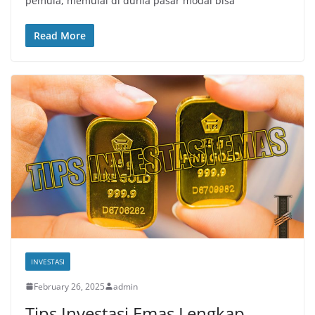
pemula, memulai di dunia pasar modal bisa
Read More
INVESTASI
February 26, 2025
admin
Tips Investasi Emas Lengkap