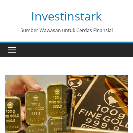
Skip
Investinstark
to
content
Sumber Wawasan untuk Cerdas Finansial