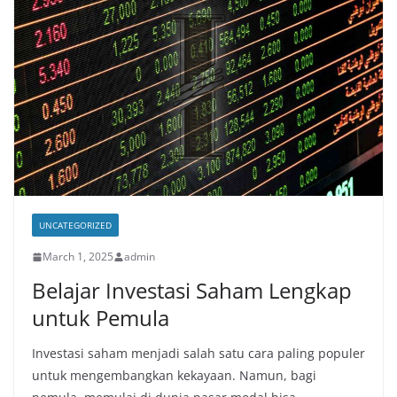
UNCATEGORIZED
March 1, 2025
admin
Belajar Investasi Saham Lengkap
untuk Pemula
Investasi saham menjadi salah satu cara paling populer
untuk mengembangkan kekayaan. Namun, bagi