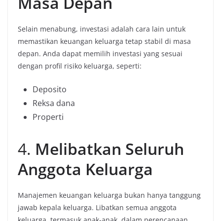
Masa Depan
Selain menabung, investasi adalah cara lain untuk
memastikan keuangan keluarga tetap stabil di masa
depan. Anda dapat memilih investasi yang sesuai
dengan profil risiko keluarga, seperti:
Deposito
Reksa dana
Properti
4.
Melibatkan Seluruh
Anggota Keluarga
Manajemen keuangan keluarga bukan hanya tanggung
jawab kepala keluarga. Libatkan semua anggota
keluarga, termasuk anak-anak, dalam perencanaan