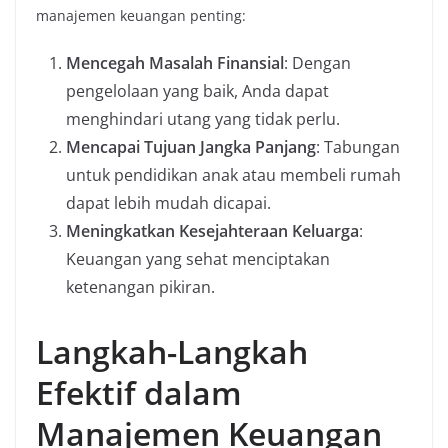
manajemen keuangan penting:
Mencegah Masalah Finansial
: Dengan
pengelolaan yang baik, Anda dapat
menghindari utang yang tidak perlu.
Mencapai Tujuan Jangka Panjang
: Tabungan
untuk pendidikan anak atau membeli rumah
dapat lebih mudah dicapai.
Meningkatkan Kesejahteraan Keluarga
:
Keuangan yang sehat menciptakan
ketenangan pikiran.
Langkah-Langkah
Efektif dalam
Manajemen Keuangan