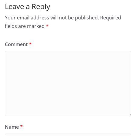
Leave a Reply
Your email address will not be published.
Required
fields are marked
*
Comment
*
Name
*