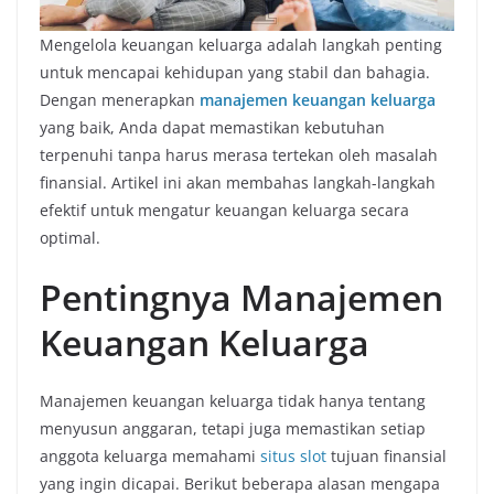
Mengelola keuangan keluarga adalah langkah penting
untuk mencapai kehidupan yang stabil dan bahagia.
Dengan menerapkan
manajemen keuangan keluarga
yang baik, Anda dapat memastikan kebutuhan
terpenuhi tanpa harus merasa tertekan oleh masalah
finansial. Artikel ini akan membahas langkah-langkah
efektif untuk mengatur keuangan keluarga secara
optimal.
Pentingnya Manajemen
Keuangan Keluarga
Manajemen keuangan keluarga tidak hanya tentang
menyusun anggaran, tetapi juga memastikan setiap
anggota keluarga memahami
situs slot
tujuan finansial
yang ingin dicapai. Berikut beberapa alasan mengapa